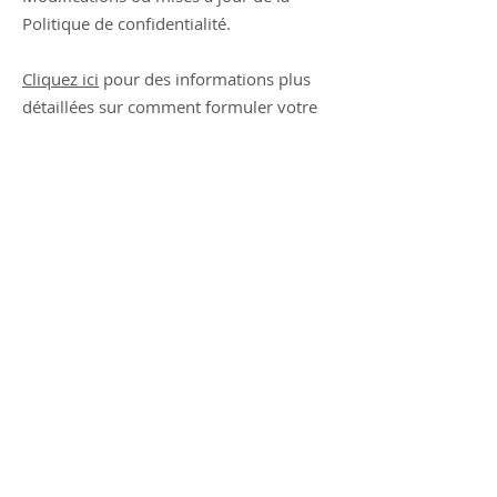
Politique de confidentialité.
Cliquez ici
pour des informations plus
détaillées sur comment formuler votre
politique de confidentialité.
LE REPAIRE DU DRUIDE
ALAIN DUVERNET-PRÊT
Hameau de Sylans
24 rue des Vignes
01420 Corbonod, France